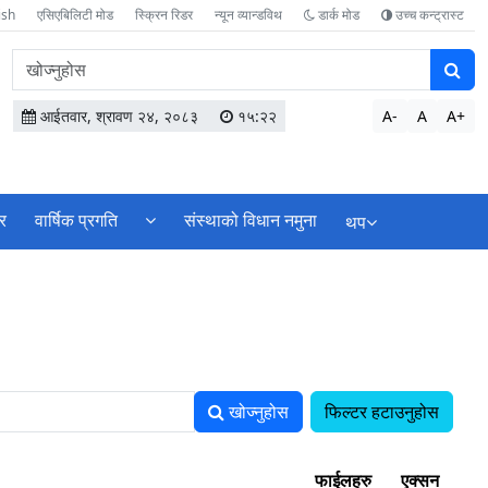
ish
एसिएबिलिटी मोड
स्क्रिन रिडर
न्यून व्यान्डविथ
डार्क मोड
उच्च कन्ट्रास्ट
वेबसाइटमा
सामग्री
खोज्नुहोस
आईतवार, श्रावण २४, २०८३
१५:२२
A-
A
A+
र
वार्षिक प्रगति
संस्थाको विधान नमुना
थप
खोज्नुहोस
फिल्टर हटाउनुहोस
फाईलहरु
एक्सन