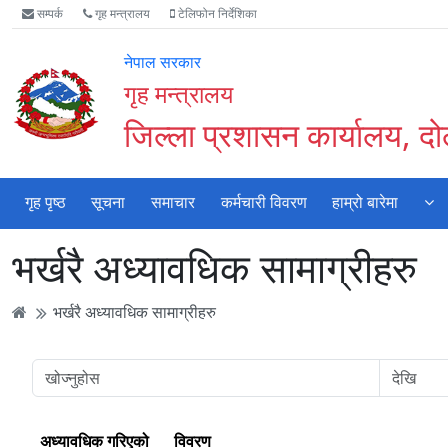
Accessibility
मुख्य
मुख्य
वेबसाइट
सम्पर्क
गृह मन्त्रालय
टेलिफोन निर्देशिका
Mode
सामाग्री
नेभिगेसन
खोजमा
सुरु
पढ्नुहाेस्
पढ्नुहाेस्
जानुहोस्
नेपाल सरकार
गर्नुहोस्
गृह मन्त्रालय
जिल्ला प्रशासन कार्यालय, द
गृह पृष्ठ
सूचना
समाचार
कर्मचारी विवरण
हाम्रो बारेमा
भर्खरै अध्यावधिक सामाग्रीहरु
भर्खरै अध्यावधिक सामाग्रीहरु
अध्यावधिक गरिएको
विवरण