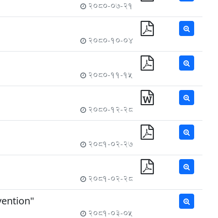
2080-07-21
2080-10-04
2080-11-15
2080-12-28
2081-02-27
2081-02-28
evention"
2081-03-05