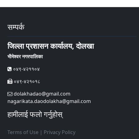
सम्पर्क
जिल्ला प्रशासन कार्यालय, दोलखा
भीमेश्वर नगरपालिका
०४९-४२११०४
०४९-४२१०१८
dolakhadao@gmail.com
nagarikata.daodolakha@gmail.com
हामीलाई फलो गर्नुहोस्
Terms of Use
|
Privacy Policy