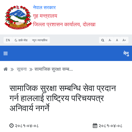
Accessibility
मुख्य
मुख्य
वेबसाइट
नेपाल सरकार
Mode
सामाग्री
नेभिगेसन
खोजमा
गृह मन्त्रालय
सुरु
पढ्नुहाेस्
पढ्नुहाेस्
जानुहोस्
जिल्ला प्रशासन कार्यालय, दोलखा
गर्नुहोस्
EN
डार्क मोड
न्यून व्यान्डविथ
A-
A
A+
मेनु
सूचना
सामाजिक सुरक्षा सम्ब...
सामाजिक सुरक्षा सम्बन्धि सेवा प्रदान
गर्न हाललाई राष्ट्रिय परिचयपत्र
अनिवार्य नगर्ने
२०८१-०४-०८
२०८१-०४-०८