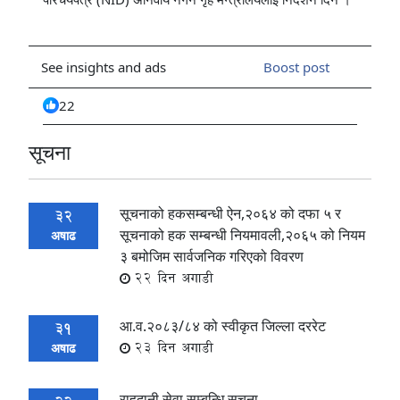
See insights and ads
Boost post
All
2
2
reactions:
सूचना
सूचनाको हकसम्बन्धी ऐन,२०६४ को दफा ५ र
32
सूचनाको हक सम्बन्धी नियमावली,२०६५ को नियम
अषाढ
३ बमोजिम सार्वजनिक गरिएको विवरण
22 दिन अगाडी
आ.व.२०८३/८४ को स्वीकृत जिल्ला दररेट
31
23 दिन अगाडी
अषाढ
राहदानी सेवा सम्बन्धि सूचना