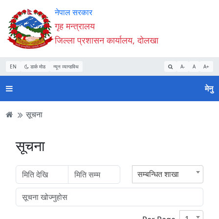
Accessibility
मुख्य
मुख्य
वेबसाइट
नेपाल सरकार
Mode
सामाग्री
नेभिगेसन
खोजमा
गृह मन्त्रालय
सुरु
पढ्नुहाेस्
पढ्नुहाेस्
जानुहोस्
जिल्ला प्रशासन कार्यालय, दोलखा
गर्नुहोस्
EN
डार्क मोड
न्यून व्यान्डविथ
A-
A
A+
मेनु
सूचना
सूचना
सम्बन्धित शाखा