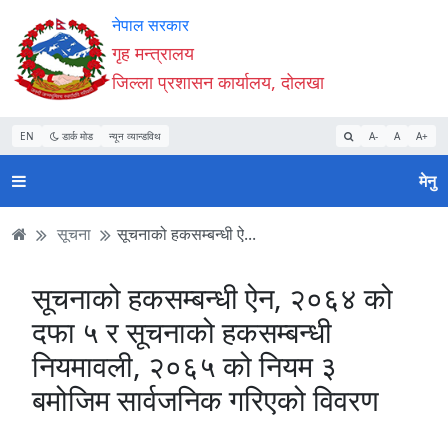
Accessibility
मुख्य
मुख्य
वेबसाइट
नेपाल सरकार
Mode
सामाग्री
नेभिगेसन
खोजमा
गृह मन्त्रालय
सुरु
पढ्नुहाेस्
पढ्नुहाेस्
जानुहोस्
जिल्ला प्रशासन कार्यालय, दोलखा
गर्नुहोस्
EN
डार्क मोड
न्यून व्यान्डविथ
A-
A
A+
मेनु
सूचना
सूचनाको हकसम्बन्धी ऐ...
सूचनाको हकसम्बन्धी ऐन, २०६४ को
दफा ५ र सूचनाको हकसम्बन्धी
नियमावली, २०६५ को नियम ३
बमोजिम सार्वजनिक गरिएको विवरण