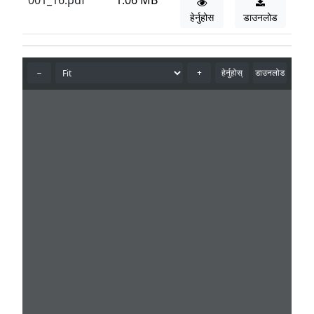
001_16.pdf
1.06 MB
हेर्नुहोस
डाउनलोड