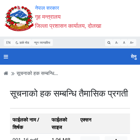
Accessibility
मुख्य
मुख्य
वेबसाइट
नेपाल सरकार
Mode
सामाग्री
नेभिगेसन
खोजमा
गृह मन्त्रालय
सुरु
पढ्नुहाेस्
पढ्नुहाेस्
जानुहोस्
जिल्ला प्रशासन कार्यालय, दोलखा
गर्नुहोस्
EN
डार्क मोड
न्यून व्यान्डविथ
A-
A
A+
मेनु
सूचनाको हक सम्बन्धि...
सूचनाको हक सम्बन्धि तैमासिक प्रगती
फाईलको नाम /
फाईलको
एक्सन
शिर्षक
साइज