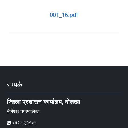
001_16.pdf
सम्पर्क
जिल्ला प्रशासन कार्यालय, दोलखा
भीमेश्वर नगरपालिका
०४९-४२११०४