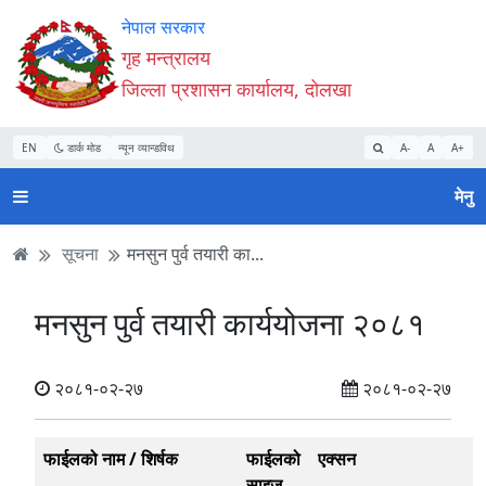
Accessibility
मुख्य
मुख्य
वेबसाइट
नेपाल सरकार
Mode
सामाग्री
नेभिगेसन
खोजमा
गृह मन्त्रालय
सुरु
पढ्नुहाेस्
पढ्नुहाेस्
जानुहोस्
जिल्ला प्रशासन कार्यालय, दोलखा
गर्नुहोस्
EN
डार्क मोड
न्यून व्यान्डविथ
A-
A
A+
मेनु
सूचना
मनसुन पुर्व तयारी का...
मनसुन पुर्व तयारी कार्ययोजना २०८१
२०८१-०२-२७
२०८१-०२-२७
फाईलको नाम / शिर्षक
फाईलको
एक्सन
साइज