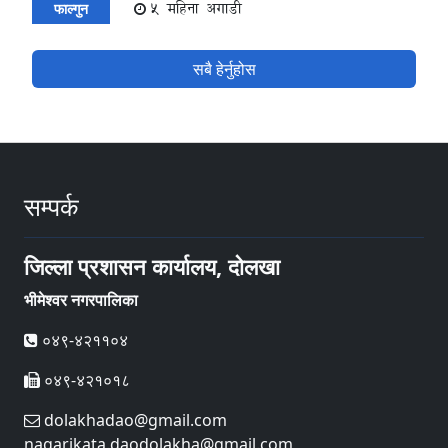
5 महिना अगाडी
फाल्गुन
सबै हेर्नुहोस
सम्पर्क
जिल्ला प्रशासन कार्यालय, दोलखा
भीमेश्वर नगरपालिका
०४९-४२११०४
०४९-४२१०१८
dolakhadao@gmail.com
nagarikata.daodolakha@gmail.com