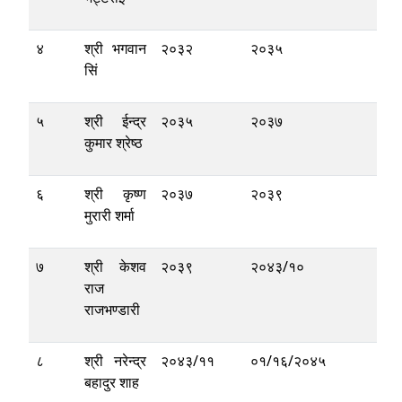
४
श्री भगवान
२०३२
२०३५
सिं
५
श्री ईन्द्र
२०३५
२०३७
कुमार श्रेष्ठ
६
श्री कृष्ण
२०३७
२०३९
मुरारी शर्मा
७
श्री केशव
२०३९
२०४३/१०
राज
राजभण्डारी
८
श्री नरेन्द्र
२०४३/११
०१/१६/२०४५
बहादुर शाह