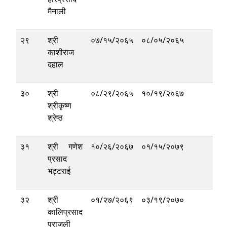
मैनाली
२९
श्री
०७/१५/२०६५
०८/०५/२०६५
काशीराज
दहाल
३०
श्री
०८/२९/२०६५
१०/१९/२०६७
श्रीकृष्ण
श्रेष्ठ
३१
श्री गणेश
१०/२६/२०६७
०१/१५/२०७९
प्रसाद
भट्टराई
३२
श्री
०१/२७/२०६९
०३/१९/२०७०
कालिप्रसाद
पराजुली