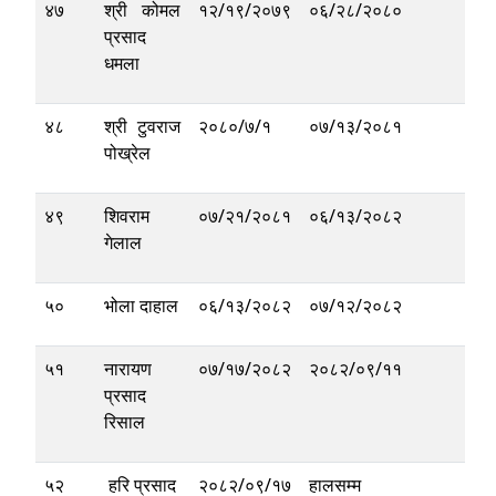
४७
श्री कोमल
१२/१९/२०७९
०६/२८/२०८०
प्रसाद
धमला
४८
श्री टुवराज
२०८०/७/१
०७/१३/२०८१
पोख्रेल
४९
शिवराम
०७/२१/२०८१
०६/१३/२०८२
गेलाल
५०
भोला दाहाल
०६/१३/२०८२
०७/१२/२०८२
५१
नारायण
०७/१७/२०८२
२०८२/०९/११
प्रसाद
रिसाल
५२
हरि प्रसाद
२०८२/०९/१७
हालसम्म