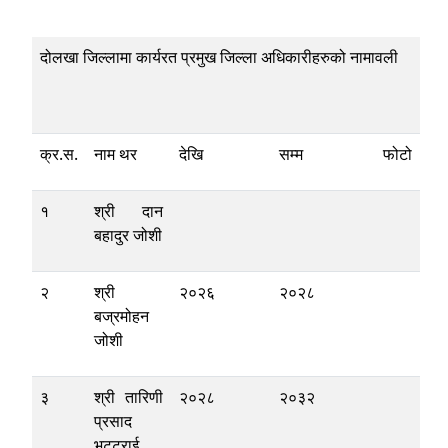
दोलखा जिल्लामा कार्यरत प्रमुख जिल्ला अधिकारीहरुको नामावली
क्र.स.
नाम थर
देखि
सम्म
फोटो
१
श्री दान
बहादुर जोशी
२
श्री
२०२६
२०२८
बज्रमोहन
जोशी
३
श्री तारिणी
२०२८
२०३२
प्रसाद
भट्टराई