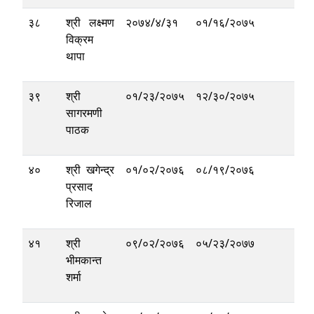
३८
श्री लक्ष्मण
२०७४/४/३१
०१/१६/२०७५
विक्रम
थापा
३९
श्री
०१/२३/२०७५
१२/३०/२०७५
सागरमणी
पाठक
४०
श्री खगेन्द्र
०१/०२/२०७६
०८/१९/२०७६
प्रसाद
रिजाल
४१
श्री
०९/०२/२०७६
०५/२३/२०७७
भीमकान्त
शर्मा