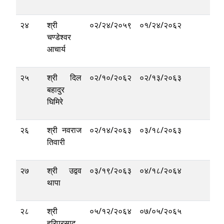
२४
श्री
०२/२४/२०५९
०१/२४/२०६२
चण्डेश्वर
आचार्य
२५
श्री दिल
०२/१०/२०६२
०२/१३/२०६३
बहादुर
घिमिरे
२६
श्री नवराज
०२/१४/२०६३
०३/१८/२०६३
तिवारी
२७
श्री उद्वव
०३/१९/२०६३
०४/१८/२०६४
थापा
२८
श्री
०५/१२/२०६४
०७/०५/२०६५
हरिप्रसाद