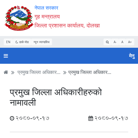
Accessibility
मुख्य
मुख्य
वेबसाइट
नेपाल सरकार
Mode
सामाग्री
नेभिगेसन
खोजमा
गृह मन्त्रालय
सुरु
पढ्नुहाेस्
पढ्नुहाेस्
जानुहोस्
जिल्ला प्रशासन कार्यालय, दोलखा
गर्नुहोस्
EN
डार्क मोड
न्यून व्यान्डविथ
A-
A
A+
मेनु
प्रमुख जिल्ला अधिकार...
प्रमुख जिल्ला अधिकार...
प्रमुख जिल्ला अधिकारीहरुको
नामावली
2080-09-17
2080-09-17