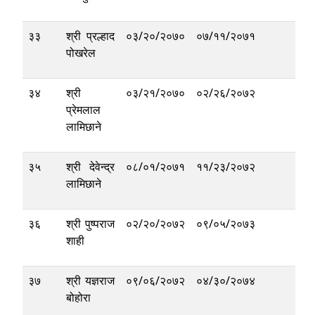
३३
श्री प्रल्हाद
०३/२०/२०७०
०७/११/२०७१
पोखरेल
३४
श्री
०३/२१/२०७०
०२/२६/२०७२
प्रेमलाल
लामिछाने
३५
श्री देवेन्द्र
०८/०१/२०७१
११/२३/२०७२
लामिछाने
३६
श्री पुष्पराज
०२/२०/२०७२
०९/०५/२०७३
शाही
३७
श्री यज्ञराज
०९/०६/२०७२
०४/३०/२०७४
बोहोरा