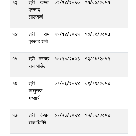
१३
श्री कमल
०२/२४/२०५०
११/०४/२०५१
प्रसाद
लालकर्ण
१४
श्री राम
११/१४/२०५१
१०/२०/२०५३
प्रसाद शर्मा
१५
श्री नरेन्द्र
१०/३०/२०५३
१२/१४/२०५३
राज पौडेल
१६
श्री
०१/०६/२०५४
०९/१२/२०५४
ऋतुराज
भण्डारी
१७
श्री केशव
०९/२३/२०५४
१२/२२/२०५४
राज घिमिरे