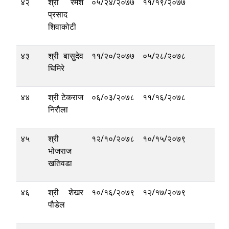
४२
श्री रमेश
०५/२४/२०७७
११/१९/२०७७
प्रसाद
शिवाकोटी
४३
श्री बासुदेव
११/२०/२०७७
०५/२८/२०७८
घिमिरे
४४
श्री टेकराज
०६/०३/२०७८
११/१६/२०७८
निरौला
४५
श्री
१२/१०/२०७८
१०/१५/२०७९
भोजराज
खतिवडा
४६
श्री शेखर
१०/१६/२०७९
१२/१७/२०७९
पौडेल