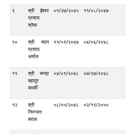
९
श्री ईश्वर
०१/२७/२०४५
११/०८/२०४७
प्रसाद
श्रेष्ठ
१०
श्री मदन
११/०९/२०४७
०४/०६/२०४८
प्रसाद
अर्याल
११
श्री चन्द्र
०४/०९/२०४८
०७/२७/२०४८
बहादुर
कार्की
१२
श्री
०८/०५/२०४८
०२/१९/२०५०
निरन्जन
बराल