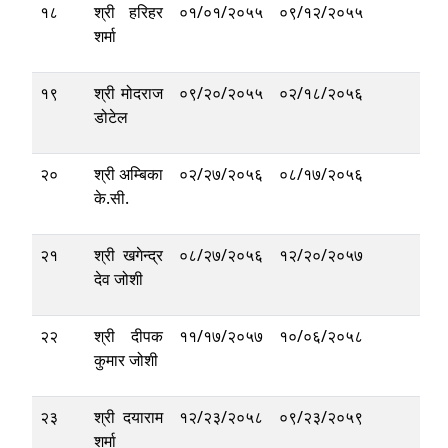
१८
श्री हरिहर
०१/०१/२०५५
०९/१२/२०५५
शर्मा
१९
श्री मोदराज
०९/२०/२०५५
०२/१८/२०५६
डोटेल
२०
श्री अम्बिका
०२/२७/२०५६
०८/१७/२०५६
के.सी.
२१
श्री खगेन्द्र
०८/२७/२०५६
१२/२०/२०५७
देव जोशी
२२
श्री दीपक
११/१७/२०५७
१०/०६/२०५८
कुमार जोशी
२३
श्री दयाराम
१२/२३/२०५८
०९/२३/२०५९
शर्मा