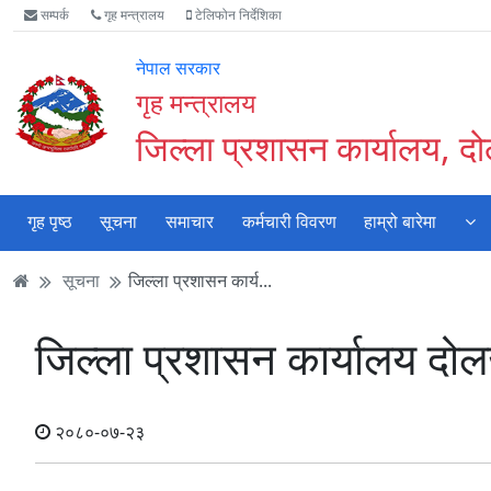
Accessibility
मुख्य
मुख्य
वेबसाइट
सम्पर्क
गृह मन्त्रालय
टेलिफोन निर्देशिका
Mode
सामाग्री
नेभिगेसन
खोजमा
सुरु
पढ्नुहाेस्
पढ्नुहाेस्
जानुहोस्
नेपाल सरकार
गर्नुहोस्
गृह मन्त्रालय
जिल्ला प्रशासन कार्यालय, द
गृह पृष्ठ
सूचना
समाचार
कर्मचारी विवरण
हाम्रो बारेमा
सूचना
जिल्ला प्रशासन कार्य...
जिल्ला प्रशासन कार्यालय दो
२०८०-०७-२३