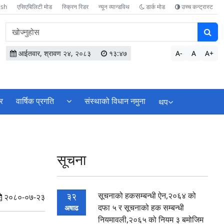
ish
एसिएबिलिटी मोड
स्क्रिन रिडर
न्यून व्यान्डविथ
डार्क मोड
उच्च कन्ट्रास्ट
वेबसाइटमा
सामग्री
खोज्नुहोस
आईतवार, श्रावण २४, २०८३
१३:४७
A-
A
A+
र
वार्षिक प्रगति
संस्थाको विधान नमुना
थप
सूचना
सूचनाको हकसम्बन्धी ऐन,२०६४ को
32
२०८०-०७-२३
दफा ५ र सूचनाको हक सम्बन्धी
अषाढ
नियमावली,२०६५ को नियम ३ बमोजिम