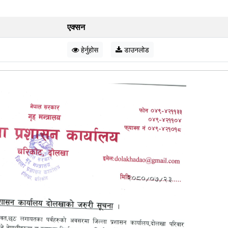
एक्सन
हेर्नुहोस
डाउनलोड