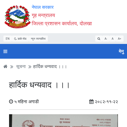
Accessibility
मुख्य
मुख्य
वेबसाइट
नेपाल सरकार
Mode
सामाग्री
नेभिगेसन
खोजमा
गृह मन्त्रालय
सुरु
पढ्नुहाेस्
पढ्नुहाेस्
जानुहोस्
जिल्ला प्रशासन कार्यालय, दोलखा
गर्नुहोस्
EN
डार्क मोड
न्यून व्यान्डविथ
A-
A
A+
मेनु
सूचना
हार्दिक धन्यवाद ।।।
हार्दिक धन्यवाद ।।।
५ महिना अगाडी
२०८२-११-२२