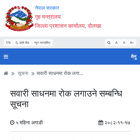
Accessibility
मुख्य
मुख्य
वेबसाइट
नेपाल सरकार
Mode
सामाग्री
नेभिगेसन
खोजमा
गृह मन्त्रालय
सुरु
पढ्नुहाेस्
पढ्नुहाेस्
जानुहोस्
जिल्ला प्रशासन कार्यालय, दोलखा
गर्नुहोस्
EN
डार्क मोड
न्यून व्यान्डविथ
A-
A
A+
मेनु
सूचना
सवारी साधनमा रोक लगा...
सवारी साधनमा रोक लगाउने सम्बन्धि
सूचना
५ महिना अगाडी
२०८२-११-१७