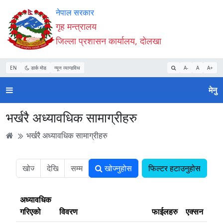
Accessibility
मुख्य
मुख्य
वेबसाइट
नेपाल सरकार
Mode
सामाग्री
नेभिगेसन
खोजमा
गृह मन्त्रालय
सुरु
पढ्नुहाेस्
पढ्नुहाेस्
जानुहोस्
जिल्ला प्रशासन कार्यालय, दोलखा
गर्नुहोस्
EN
डार्क मोड
न्यून व्यान्डविथ
A-
A
A+
मेनु
भर्खरै अध्यावधिक सामाग्रीहरु
भर्खरै अध्यावधिक सामाग्रीहरु
खोज्नुहोस
फिल्टर हटाउनुहोस
अध्यावधिक
गरिएको
विवरण
फाईलहरु
एक्सन