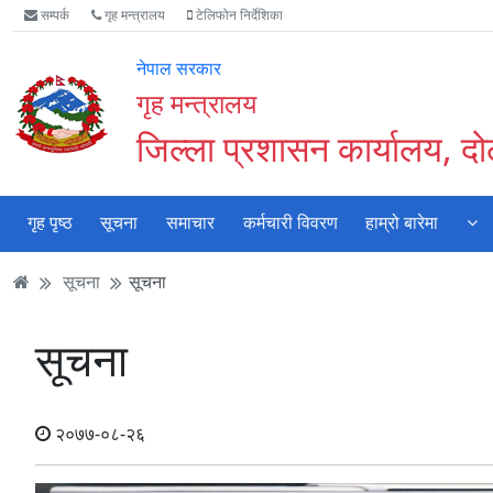
Accessibility
मुख्य
मुख्य
वेबसाइट
सम्पर्क
गृह मन्त्रालय
टेलिफोन निर्देशिका
Mode
सामाग्री
नेभिगेसन
खोजमा
सुरु
पढ्नुहाेस्
पढ्नुहाेस्
जानुहोस्
नेपाल सरकार
गर्नुहोस्
गृह मन्त्रालय
जिल्ला प्रशासन कार्यालय, द
गृह पृष्ठ
सूचना
समाचार
कर्मचारी विवरण
हाम्रो बारेमा
सूचना
सूचना
सूचना
२०७७-०८-२६