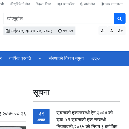
ish
एसिएबिलिटी मोड
स्क्रिन रिडर
न्यून व्यान्डविथ
डार्क मोड
उच्च कन्ट्रास्ट
वेबसाइटमा
सामग्री
खोज्नुहोस
आईतवार, श्रावण २४, २०८३
१५:३५
A-
A
A+
र
वार्षिक प्रगति
संस्थाको विधान नमुना
थप
सूचना
सूचनाको हकसम्बन्धी ऐन,२०६४ को
32
२०७७-०८-२६
दफा ५ र सूचनाको हक सम्बन्धी
अषाढ
नियमावली,२०६५ को नियम ३ बमोजिम