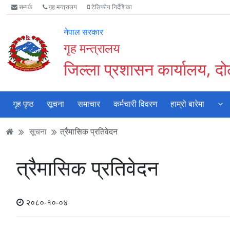
Accessibility
मुख्य
मुख्य
वेबसाइट
सम्पर्क
गृह मन्त्रालय
टेलिफोन निर्देशिका
Mode
सामाग्री
नेभिगेसन
खोजमा
सुरु
पढ्नुहाेस्
पढ्नुहाेस्
जानुहोस्
नेपाल सरकार
गर्नुहोस्
गृह मन्त्रालय
जिल्ला प्रशासन कार्यालय, द
गृह पृष्ठ
सूचना
समाचार
कर्मचारी विवरण
हाम्रो बारेमा
सूचना
त्रैमासिक प्रतिवेदन
त्रैमासिक प्रतिवेदन
२०८०-१०-०४