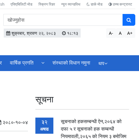
ish
एसिएबिलिटी मोड
स्क्रिन रिडर
न्यून व्यान्डविथ
डार्क मोड
उच्च कन्ट्रास्ट
वेबसाइटमा
सामग्री
खोज्नुहोस
शुक्रबार, श्रावण २२, २०८३
१८:१३
A-
A
A+
र
वार्षिक प्रगति
संस्थाको विधान नमुना
थप
सूचना
सूचनाको हकसम्बन्धी ऐन,२०६४ को
32
२०८०-१०-०४
दफा ५ र सूचनाको हक सम्बन्धी
अषाढ
नियमावली,२०६५ को नियम ३ बमोजिम