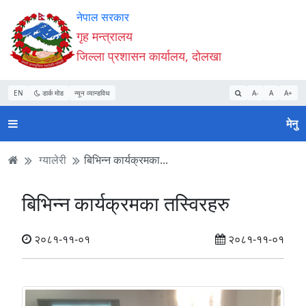
Accessibility
मुख्य
मुख्य
वेबसाइट
नेपाल सरकार
Mode
सामाग्री
नेभिगेसन
खोजमा
गृह मन्त्रालय
सुरु
पढ्नुहाेस्
पढ्नुहाेस्
जानुहोस्
जिल्ला प्रशासन कार्यालय, दोलखा
गर्नुहोस्
EN
डार्क मोड
न्यून व्यान्डविथ
A-
A
A+
मेनु
ग्यालेरी
बिभिन्न कार्यक्रमका...
बिभिन्न कार्यक्रमका तस्विरहरु
२०८१-११-०१
२०८१-११-०१