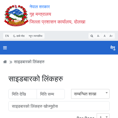
Accessibility
मुख्य
मुख्य
वेबसाइट
नेपाल सरकार
Mode
सामाग्री
नेभिगेसन
खोजमा
गृह मन्त्रालय
सुरु
पढ्नुहाेस्
पढ्नुहाेस्
जानुहोस्
जिल्ला प्रशासन कार्यालय, दोलखा
गर्नुहोस्
EN
डार्क मोड
न्यून व्यान्डविथ
A-
A
A+
मेनु
साइडबारको लिंकहरु
साइडबारको लिंकहरु
सम्बन्धित शाखा