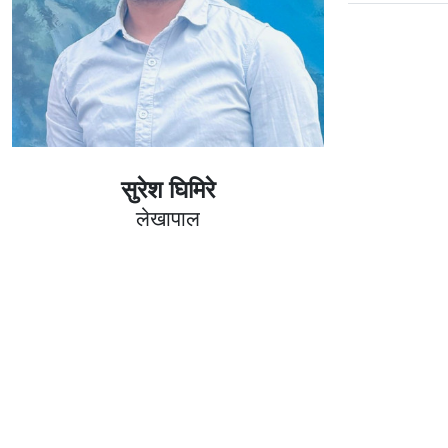
सुरेश घिमिरे
लेखापाल