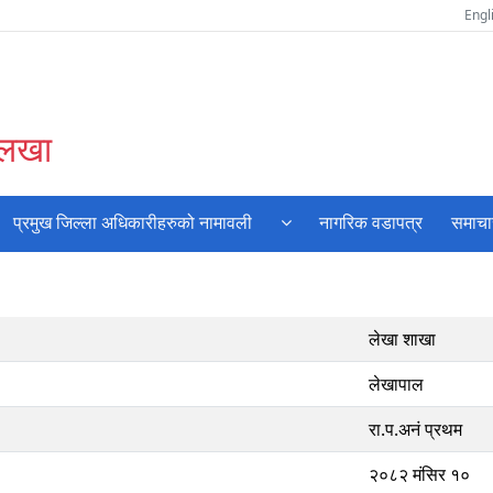
Engl
ोलखा
प्रमुख जिल्ला अधिकारीहरुको नामावली
नागरिक वडापत्र
समाचा
लेखा शाखा
लेखापाल
रा.प.अनं प्रथम
२०८२ मंसिर १०