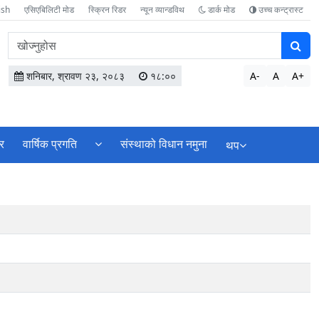
ish
एसिएबिलिटी मोड
स्क्रिन रिडर
न्यून व्यान्डविथ
डार्क मोड
उच्च कन्ट्रास्ट
वेबसाइटमा
सामग्री
खोज्नुहोस
शनिबार, श्रावण २३, २०८३
१८:००
A-
A
A+
र
वार्षिक प्रगति
संस्थाको विधान नमुना
थप