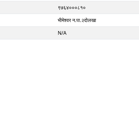
९७६४०००८१०
भीमेश्वर न‍.पा.२दोलखा
N/A