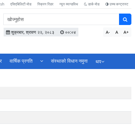
ish
एसिएबिलिटी मोड
स्क्रिन रिडर
न्यून व्यान्डविथ
डार्क मोड
उच्च कन्ट्रास्ट
वेबसाइटमा
सामग्री
खोज्नुहोस
शुक्रबार, श्रावण २२, २०८३
००:०४
A-
A
A+
र
वार्षिक प्रगति
संस्थाको विधान नमुना
थप