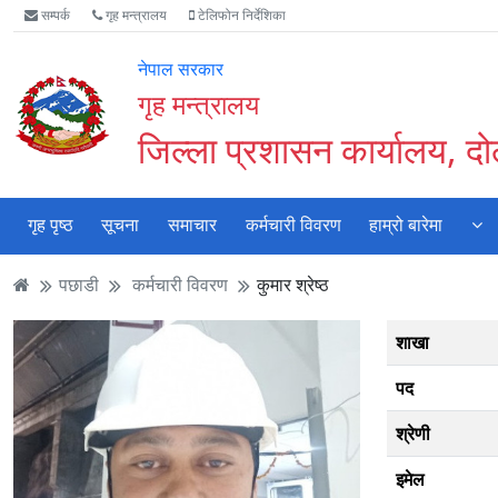
Accessibility
मुख्य
मुख्य
वेबसाइट
सम्पर्क
गृह मन्त्रालय
टेलिफोन निर्देशिका
Mode
सामाग्री
नेभिगेसन
खोजमा
सुरु
पढ्नुहाेस्
पढ्नुहाेस्
जानुहोस्
नेपाल सरकार
गर्नुहोस्
गृह मन्त्रालय
जिल्ला प्रशासन कार्यालय, द
गृह पृष्ठ
सूचना
समाचार
कर्मचारी विवरण
हाम्रो बारेमा
पछाडी
कर्मचारी विवरण
कुमार श्रेष्ठ
शाखा
पद
श्रेणी
इमेल