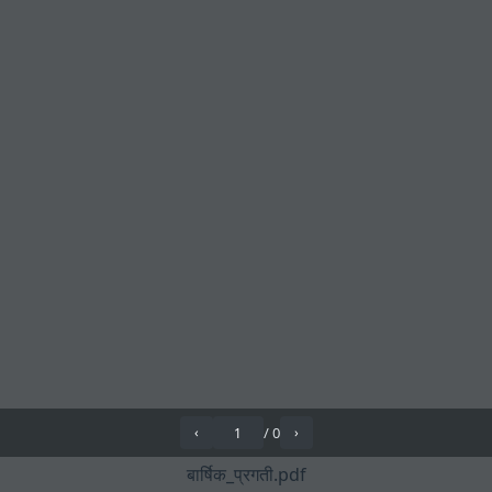
/
0
‹
›
बार्षिक_प्रगती.pdf